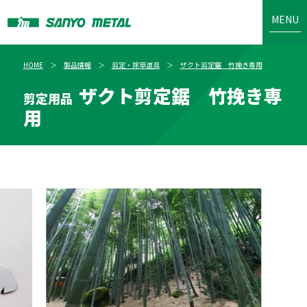
MENU
HOME
製品情報
剪定・除草道具
ザクト剪定鋸 竹挽き専用
ザクト剪定鋸 竹挽き専
剪定用品
用