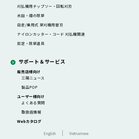
刈払機用チップソー・
回転刈刃
水田・畑の除草
自走/乗用式 草刈機用替刃
ナイロンカッター・
コード 刈払機関連
剪定・除草道具
サポート＆サービス
販売店様向け
三陽ニュース
製品POP
ユーザー様向け
よくある質問
取扱店情報
Webカタログ
English
Vietnamese