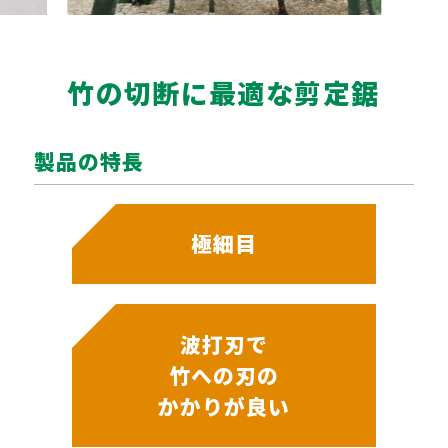
竹の切断に最適な剪定鋸
製品の特長
極細目
波打刃で
竹への刃の
かかりが良い