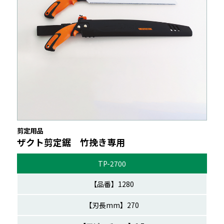
剪定用品
ザクト剪定鋸 竹挽き専用
TP-2700
1280
270