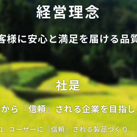
経営理念
客様に安心と満足を届ける品
社是
会から『信頼』される企業を
目指し
ユーザーに『信頼』される製品づくり