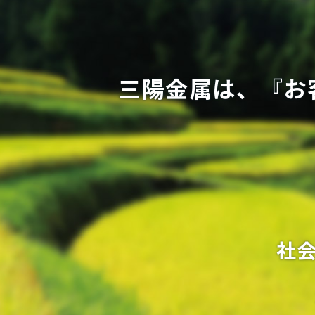
三陽金属は、『お
社