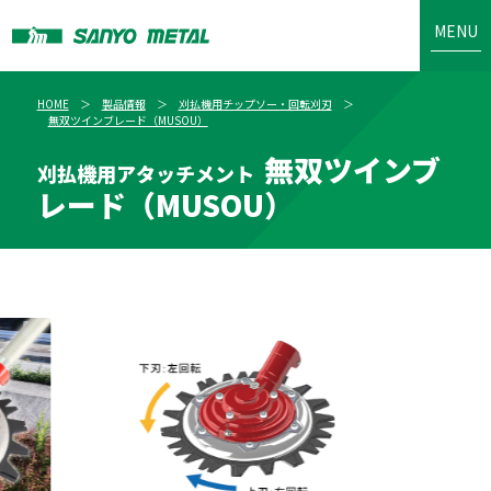
MENU
HOME
製品情報
刈払機用チップソー・回転刈刃
無双ツインブレード（MUSOU）
無双ツインブ
刈払機用アタッチメント
レード（MUSOU）