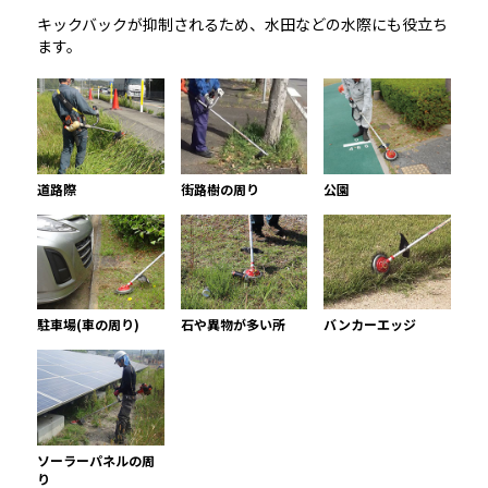
キックバックが抑制されるため、水田などの水際にも役立ち
ます。
道路際
街路樹の周り
公園
駐車場(車の周り)
石や異物が多い所
バンカーエッジ
ソーラーパネルの周
り