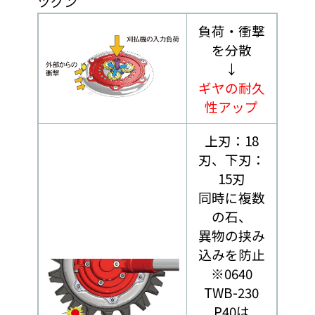
ツグン
負荷・衝撃
を分散
↓
ギヤの耐久
性アップ
上刃：18
刃、下刃：
15刃
同時に複数
の石、
異物の挟み
込みを防止
※0640
TWB-230
P40は