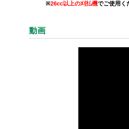
※
26cc以上の刈払機
でご使用く
動画