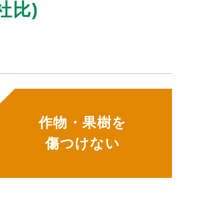
社比)
作物・果樹を
傷つけない