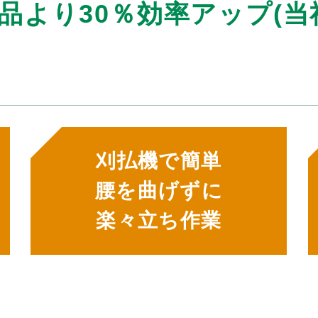
品より30％効率アップ(当
刈払機で簡単
腰を曲げずに
楽々立ち作業