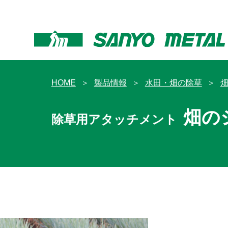
HOME
製品情報
水田・畑の除草
畑
畑の
除草用アタッチメント