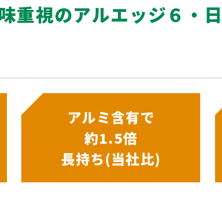
味重視のアルエッジ６・
アルミ含有で
約1.5倍
長持ち(当社比)