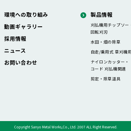
環境への取り組み
製品情報
刈払機用チップソー
動画ギャラリー
回転刈刃
採用情報
水田・畑の除草
ニュース
自走/乗用式 草刈機
お問い合わせ
ナイロンカッター・
コード 刈払機関連
剪定・除草道具
Copyright Sanyo Metal Works,Co., Ltd.
2007 ALL Right Reserved.