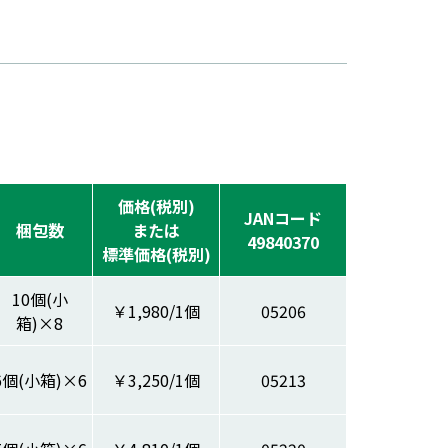
価格(税別)
JANコード
梱包数
または
49840370
標準価格(税別)
10個(小
￥1,980/1個
05206
箱)×8
6個(小箱)×6
￥3,250/1個
05213