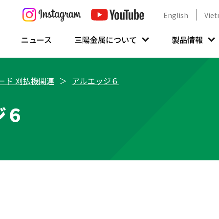
English
Vie
ニュース
三陽金属について
製品情報
ード 刈払機関連
アルエッジ６
ジ６