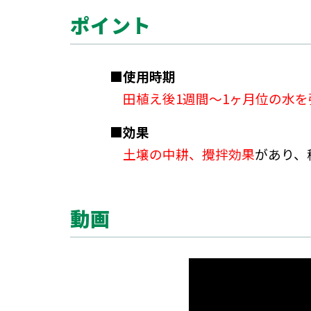
ポイント
■使用時期
田植え後1週間～1ヶ月位の水
■効果
土壌の中耕、攪拌効果
があり、
動画