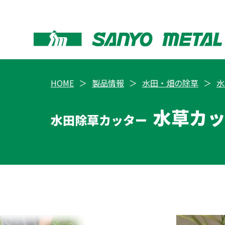
HOME
製品情報
水田・畑の除草
水
水草カ
水田除草カッター