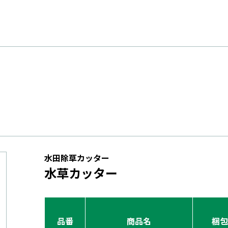
水田除草カッター
水草カッター
品番
商品名
梱包