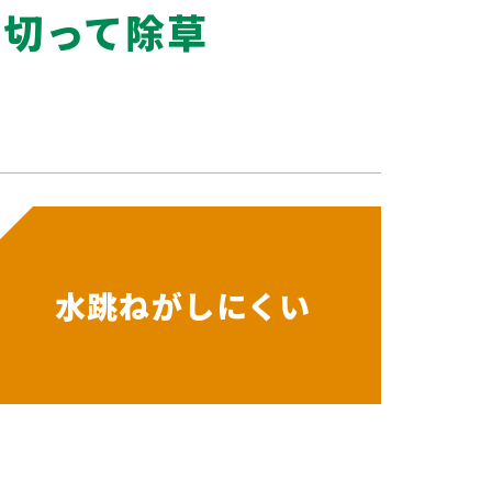
て切って除草
水跳ねがしにくい