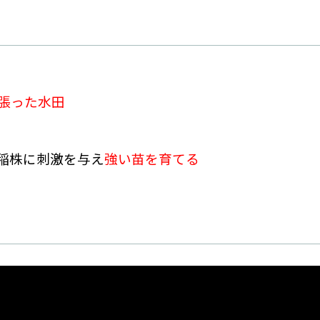
を張った水田
稲株に刺激を与え
強い苗を育てる