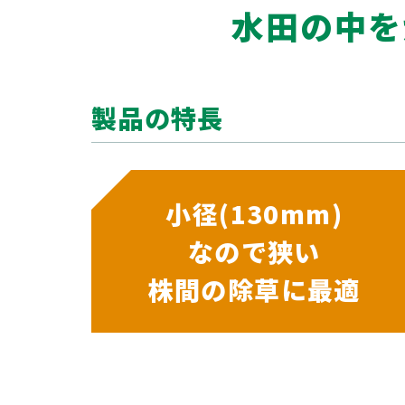
水田の中を
製品の特長
小径(130mm)
なので狭い
株間の除草に最適