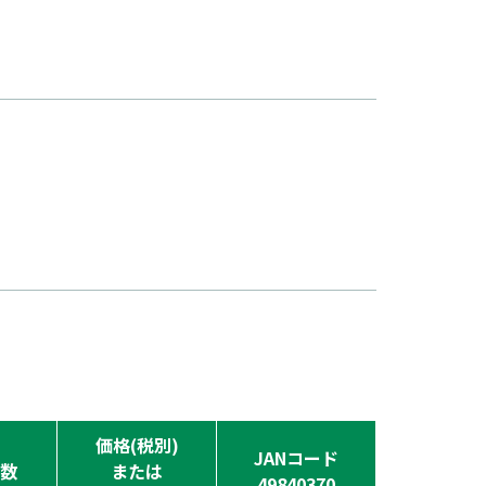
価格(税別)
JANコード
数
または
49840370