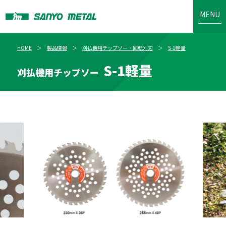
MENU
HOME
製品情報
刈払機用チップソー・回転刈刃
S-1軽量
S-1軽量
刈払機用チップソー