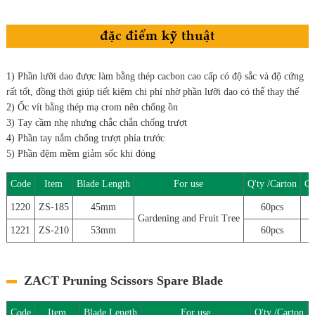
1) Phần lưỡi dao được làm bằng thép cacbon cao cấp có độ sắc và độ cứng
rất tốt, đồng thời giúp tiết kiệm chi phí nhờ phần lưỡi dao có thể thay thế
2) Ốc vít bằng thép mạ crom nên chống ồn
3) Tay cầm nhẹ nhưng chắc chắn chống trượt
4) Phần tay nắm chống trượt phía trước
5) Phần đệm mềm giảm sốc khi đóng
Code
Item
Blade Length
For use
Q'ty /Carton
Gr
1220
ZS-185
45mm
60pcs
Gardening and Fruit Tree
1221
ZS-210
53mm
60pcs
ZACT Pruning Scissors Spare Blade
Code
Item
Blade Length
For use
Q'ty /Carton