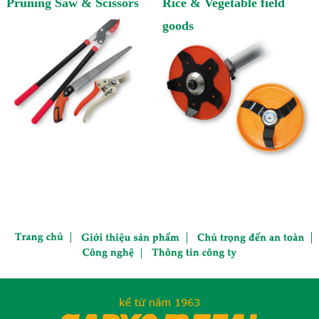
Pruning Saw & Scissors
Rice & Vegetable field
goods