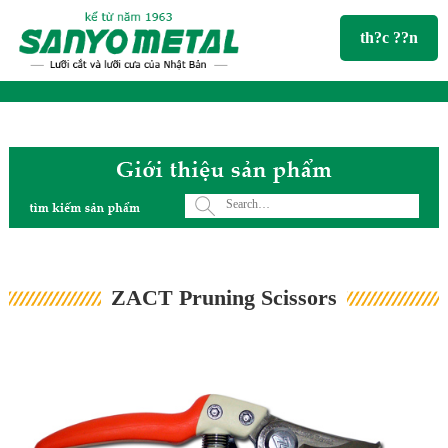
th?c ??n
ZACT Pruning Scissors